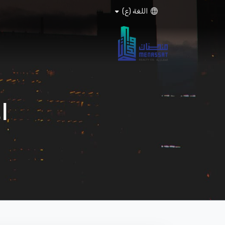
اللغة (ع)
ا