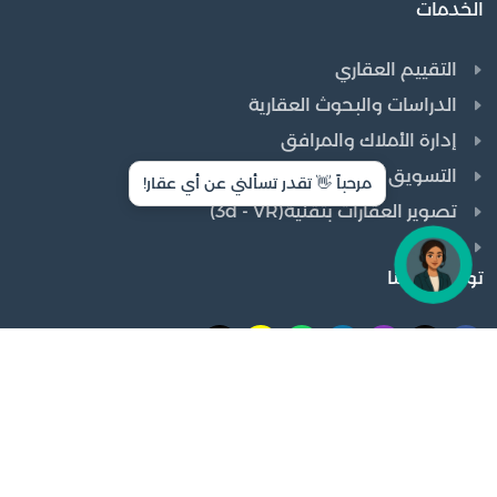
الخدمات
التقييم العقاري
الدراسات والبحوث العقارية
إدارة الأملاك والمرافق
التسويق العقاري
مرحباً 👋 تقدر تسألني عن أي عقار!
تصوير العقارات بتقنية(3d - VR)
مزادات
تواصل معنا
الرياض، الربوة 11371، المملكة العربية السعودية
info@gomenassat.com
920010094
966508404422