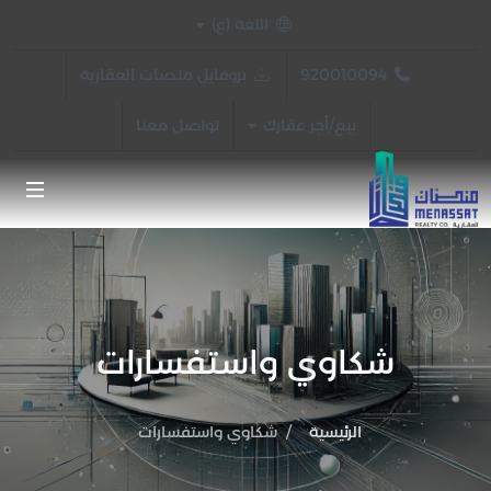
اللغة (ع)
بروفايل منصات العقارية
920010094
بيع/أجر عقارك
تواصل معنا
شكاوي واستفسارات
الرئيسية
شكاوي واستفسارات